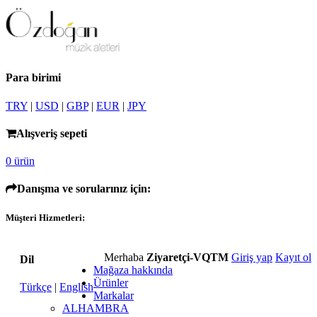
Para birimi
TRY
|
USD
|
GBP
|
EUR
|
JPY
Alışveriş sepeti
0 ürün
Danışma ve sorularınız için:
Müşteri Hizmetleri:
Merhaba
Ziyaretçi-VQTM
Giriş yap
Kayıt ol
Dil
Mağaza hakkında
Ürünler
Türkçe
|
English
Markalar
ALHAMBRA