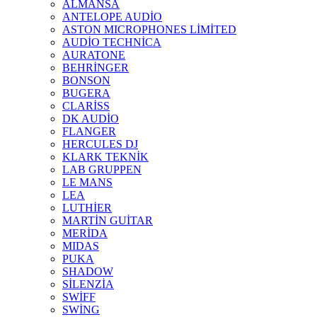
ALMANSA
ANTELOPE AUDİO
ASTON MICROPHONES LİMİTED
AUDİO TECHNİCA
AURATONE
BEHRİNGER
BONSON
BUGERA
CLARİSS
DK AUDİO
FLANGER
HERCULES DJ
KLARK TEKNİK
LAB GRUPPEN
LE MANS
LEA
LUTHİER
MARTİN GUİTAR
MERİDA
MIDAS
PUKA
SHADOW
SİLENZİA
SWİFF
SWİNG