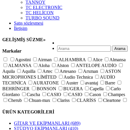
TANNOY
TC ELECTRONİC
TC HELİCON
TURBO SOUND
Satış sözleşmesi
İletişim
GELİŞMİŞ SÜZME
»
Arama
Markalar
Agostini
Airman
ALHAMBRA
Alice
Almansa
ALMANSA
Aloha
Alston
ANTELOPE AUDİO
Aquila
Aquilla
Artec
Artesano
Arxman
ASTON
MICROPHONES LİMİTED
Audio Technica
AUDİO
TECHNİCA
AURATONE
Auster
avantaj
Barre
BEHRİNGER
BONSON
BUGERA
Capella
Carlo
Giordano
Cascha
CASIO
CASIO
Cason
Champes
Cherub
Chuan-max
Clariss
CLARİSS
Cleartone
Crusader
Cuenca
D'addario
D'orazio
D'orazio
ÜRÜN KATEGORİLERİ
D\'addario
D\'orazio
D\'orazio
D\'orazio
D\'orazio
Delfin
Der Jung
Derjung
DiMarzio
DK AUDİO
GİTAR VE EKİPMANLARI
(689)
Dorazio
Dotch
Dr. Drum
Dunlop
Elixir
Everly
STÜDYO EKİPMANLARI
(410)
Faith
Fishman
FLANGER
Fom
Francisco bros