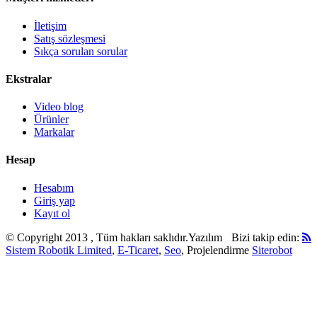
İletişim
Satış sözleşmesi
Sıkça sorulan sorular
Ekstralar
Video blog
Ürünler
Markalar
Hesap
Hesabım
Giriş yap
Kayıt ol
© Copyright 2013 , Tüm hakları saklıdır.
Yazılım
Bizi takip edin:
Sistem Robotik Limited
,
E-Ticaret
,
Seo
, Projelendirme
Siterobot