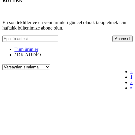
BÜLTEN
En son teklifler ve en yeni ürünleri güncel olarak takip etmek için
haftalık bültenimize abone olun.
Abone ol
Tüm ürünler
/
DK AUDİO
«
1
2
»