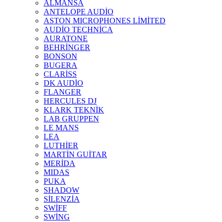
ALMANSA
ANTELOPE AUDİO
ASTON MICROPHONES LİMİTED
AUDİO TECHNİCA
AURATONE
BEHRİNGER
BONSON
BUGERA
CLARİSS
DK AUDİO
FLANGER
HERCULES DJ
KLARK TEKNİK
LAB GRUPPEN
LE MANS
LEA
LUTHİER
MARTİN GUİTAR
MERİDA
MIDAS
PUKA
SHADOW
SİLENZİA
SWİFF
SWİNG