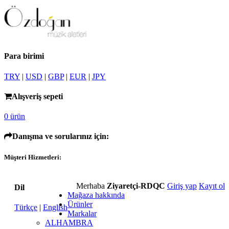
Para birimi
TRY
|
USD
|
GBP
|
EUR
|
JPY
Alışveriş sepeti
0 ürün
Danışma ve sorularınız için:
Müşteri Hizmetleri:
Merhaba
Ziyaretçi-RDQC
Giriş yap
Kayıt ol
Dil
Mağaza hakkında
Ürünler
Türkçe
|
English
Markalar
ALHAMBRA