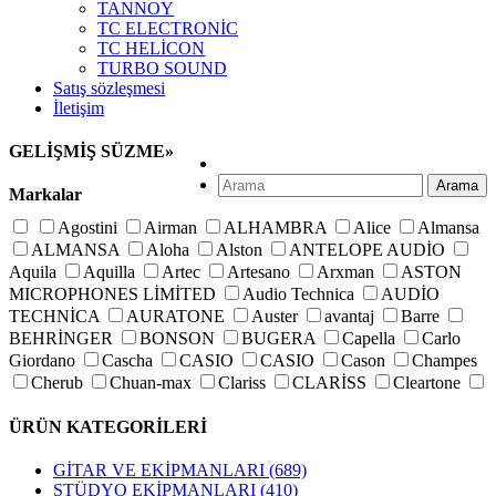
TANNOY
TC ELECTRONİC
TC HELİCON
TURBO SOUND
Satış sözleşmesi
İletişim
GELİŞMİŞ SÜZME
»
Arama
Markalar
Agostini
Airman
ALHAMBRA
Alice
Almansa
ALMANSA
Aloha
Alston
ANTELOPE AUDİO
Aquila
Aquilla
Artec
Artesano
Arxman
ASTON
MICROPHONES LİMİTED
Audio Technica
AUDİO
TECHNİCA
AURATONE
Auster
avantaj
Barre
BEHRİNGER
BONSON
BUGERA
Capella
Carlo
Giordano
Cascha
CASIO
CASIO
Cason
Champes
Cherub
Chuan-max
Clariss
CLARİSS
Cleartone
Crusader
Cuenca
D'addario
D'orazio
D'orazio
ÜRÜN KATEGORİLERİ
D\'addario
D\'orazio
D\'orazio
D\'orazio
D\'orazio
Delfin
Der Jung
Derjung
DiMarzio
DK AUDİO
GİTAR VE EKİPMANLARI
(689)
Dorazio
Dotch
Dr. Drum
Dunlop
Elixir
Everly
STÜDYO EKİPMANLARI
(410)
Faith
Fishman
FLANGER
Fom
Francisco bros