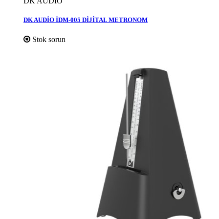
DK AUDİO
DK AUDİO İDM-005 DİJİTAL METRONOM
Stok sorun