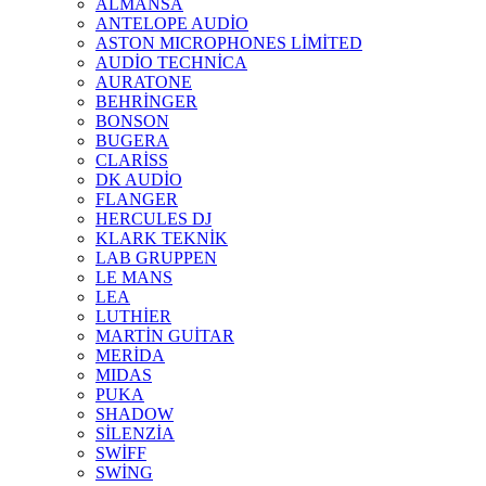
ALMANSA
ANTELOPE AUDİO
ASTON MICROPHONES LİMİTED
AUDİO TECHNİCA
AURATONE
BEHRİNGER
BONSON
BUGERA
CLARİSS
DK AUDİO
FLANGER
HERCULES DJ
KLARK TEKNİK
LAB GRUPPEN
LE MANS
LEA
LUTHİER
MARTİN GUİTAR
MERİDA
MIDAS
PUKA
SHADOW
SİLENZİA
SWİFF
SWİNG