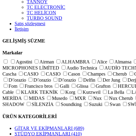
TANNOY
TC ELECTRONİC
TC HELİCON
TURBO SOUND
Satış sözleşmesi
İletişim
GELİŞMİŞ SÜZME
Markalar
Agostini
Airman
ALHAMBRA
Alice
Almansa
MICROPHONES LİMİTED
Audio Technica
AUDİO TECH
Cascha
CASIO
CASIO
Cason
Champes
Cherub
D\'orazio
D\'orazio
D\'orazio
Delfin
Der Jung
Der
Fom
Francisco bros
Galli
Glissa
Grafton
HERCU
Cable
KLARK TEKNİK
Korg
Kurzweil
La Bella
L
MERİDA
MIDAS
Musedo
MXR
Nux
Nux Cherub
SHADOW
SİLENZİA
Soundking
Suzuki
Swan
SW
Valencia
Vox
Waldman
Wolf
Xotic
ÜRÜN KATEGORİLERİ
GİTAR VE EKİPMANLARI
(689)
STÜDYO EKİPMANLARI
(410)