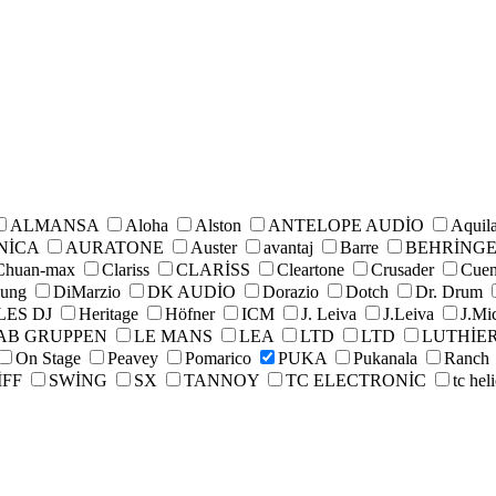
ALMANSA
Aloha
Alston
ANTELOPE AUDİO
Aquil
NİCA
AURATONE
Auster
avantaj
Barre
BEHRİNG
Chuan-max
Clariss
CLARİSS
Cleartone
Crusader
Cue
jung
DiMarzio
DK AUDİO
Dorazio
Dotch
Dr. Drum
LES DJ
Heritage
Höfner
ICM
J. Leiva
J.Leiva
J.Mi
AB GRUPPEN
LE MANS
LEA
LTD
LTD
LUTHİE
On Stage
Peavey
Pomarico
PUKA
Pukanala
Ranch
İFF
SWİNG
SX
TANNOY
TC ELECTRONİC
tc hel