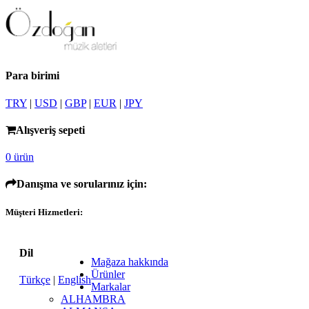
Para birimi
TRY
|
USD
|
GBP
|
EUR
|
JPY
Alışveriş sepeti
0 ürün
Danışma ve sorularınız için:
Müşteri Hizmetleri:
Dil
Mağaza hakkında
Ürünler
Türkçe
|
English
Markalar
ALHAMBRA