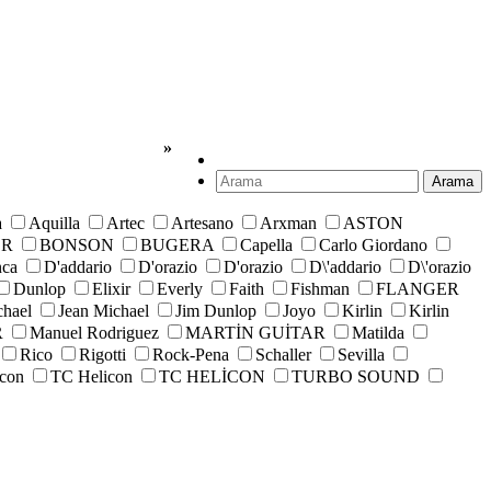
»
Arama
a
Aquilla
Artec
Artesano
Arxman
ASTON
ER
BONSON
BUGERA
Capella
Carlo Giordano
nca
D'addario
D'orazio
D'orazio
D\'addario
D\'orazio
Dunlop
Elixir
Everly
Faith
Fishman
FLANGER
chael
Jean Michael
Jim Dunlop
Joyo
Kirlin
Kirlin
R
Manuel Rodriguez
MARTİN GUİTAR
Matilda
Rico
Rigotti
Rock-Pena
Schaller
Sevilla
icon
TC Helicon
TC HELİCON
TURBO SOUND