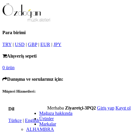
Para birimi
TRY
|
USD
|
GBP
|
EUR
|
JPY
Alışveriş sepeti
0 ürün
Danışma ve sorularınız için:
Müşteri Hizmetleri:
Merhaba
Ziyaretçi-3PQ2
Giriş yap
Kayıt ol
Dil
Mağaza hakkında
Ürünler
Türkçe
|
English
Markalar
ALHAMBRA