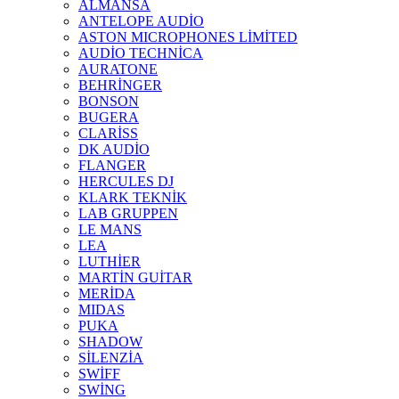
ALMANSA
ANTELOPE AUDİO
ASTON MICROPHONES LİMİTED
AUDİO TECHNİCA
AURATONE
BEHRİNGER
BONSON
BUGERA
CLARİSS
DK AUDİO
FLANGER
HERCULES DJ
KLARK TEKNİK
LAB GRUPPEN
LE MANS
LEA
LUTHİER
MARTİN GUİTAR
MERİDA
MIDAS
PUKA
SHADOW
SİLENZİA
SWİFF
SWİNG