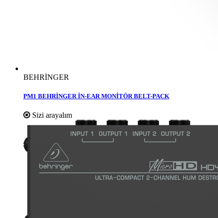
BEHRİNGER
PM1 BEHRİNGER İN-EAR MONİTÖR BELT-PACK
Sizi arayalım