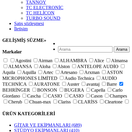
TANNOY
TC ELECTRONİC
TC HELİCON
TURBO SOUND
Satış sözleşmesi
İletişim
GELİŞMİŞ SÜZME
»
Arama
Markalar
Agostini
Airman
ALHAMBRA
Alice
Almansa
ALMANSA
Aloha
Alston
ANTELOPE AUDİO
Aquila
Aquilla
Artec
Artesano
Arxman
ASTON
MICROPHONES LİMİTED
Audio Technica
AUDİO
TECHNİCA
AURATONE
Auster
avantaj
Barre
BEHRİNGER
BONSON
BUGERA
Capella
Carlo
Giordano
Cascha
CASIO
CASIO
Cason
Champes
Cherub
Chuan-max
Clariss
CLARİSS
Cleartone
Crusader
Cuenca
D'addario
D'orazio
D'orazio
ÜRÜN KATEGORİLERİ
D\'addario
D\'orazio
D\'orazio
D\'orazio
D\'orazio
Delfin
Der Jung
Derjung
DiMarzio
DK AUDİO
GİTAR VE EKİPMANLARI
(689)
Dorazio
Dotch
Dr. Drum
Dunlop
Elixir
Everly
STÜDYO EKİPMANLARI
(410)
Faith
Fishman
FLANGER
Fom
Francisco bros