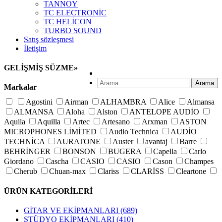
TANNOY
TC ELECTRONİC
TC HELİCON
TURBO SOUND
Satış sözleşmesi
İletişim
GELİŞMİŞ SÜZME
»
Arama
Markalar
Agostini
Airman
ALHAMBRA
Alice
Almansa
ALMANSA
Aloha
Alston
ANTELOPE AUDİO
Aquila
Aquilla
Artec
Artesano
Arxman
ASTON
MICROPHONES LİMİTED
Audio Technica
AUDİO
TECHNİCA
AURATONE
Auster
avantaj
Barre
BEHRİNGER
BONSON
BUGERA
Capella
Carlo
Giordano
Cascha
CASIO
CASIO
Cason
Champes
Cherub
Chuan-max
Clariss
CLARİSS
Cleartone
Crusader
Cuenca
D'addario
D'orazio
D'orazio
ÜRÜN KATEGORİLERİ
D\'addario
D\'orazio
D\'orazio
D\'orazio
D\'orazio
Delfin
Der Jung
Derjung
DiMarzio
DK AUDİO
GİTAR VE EKİPMANLARI
(689)
Dorazio
Dotch
Dr. Drum
Dunlop
Elixir
Everly
STÜDYO EKİPMANLARI
(410)
Faith
Fishman
FLANGER
Fom
Francisco bros