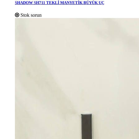
SHADOW SH711 TEKLİ MANYETİK BÜYÜK UÇ
Stok sorun