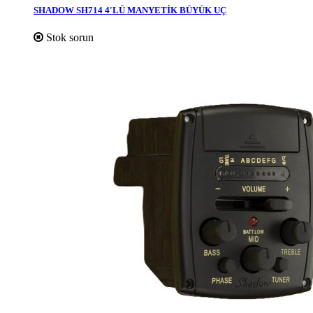
SHADOW SH714 4'LÜ MANYETİK BÜYÜK UÇ
Stok sorun