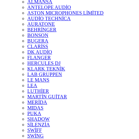
ALMANSA
ANTELOPE AUDİO
ASTON MICROPHONES LİMİTED
AUDİO TECHNİCA
AURATONE
BEHRİNGER
BONSON
BUGERA
CLARİSS
DK AUDİO
FLANGER
HERCULES DJ
KLARK TEKNİK
LAB GRUPPEN
LE MANS
LEA
LUTHİER
MARTİN GUİTAR
MERİDA
MIDAS
PUKA
SHADOW
SİLENZİA
SWİFF
SWİNG