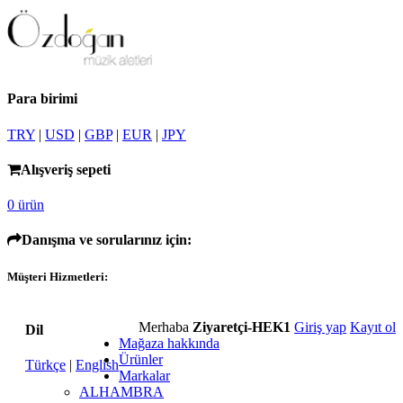
Para birimi
TRY
|
USD
|
GBP
|
EUR
|
JPY
Alışveriş sepeti
0 ürün
Danışma ve sorularınız için:
Müşteri Hizmetleri:
Merhaba
Ziyaretçi-HEK1
Giriş yap
Kayıt ol
Dil
Mağaza hakkında
Ürünler
Türkçe
|
English
Markalar
ALHAMBRA