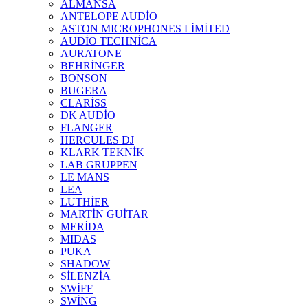
ALMANSA
ANTELOPE AUDİO
ASTON MICROPHONES LİMİTED
AUDİO TECHNİCA
AURATONE
BEHRİNGER
BONSON
BUGERA
CLARİSS
DK AUDİO
FLANGER
HERCULES DJ
KLARK TEKNİK
LAB GRUPPEN
LE MANS
LEA
LUTHİER
MARTİN GUİTAR
MERİDA
MIDAS
PUKA
SHADOW
SİLENZİA
SWİFF
SWİNG