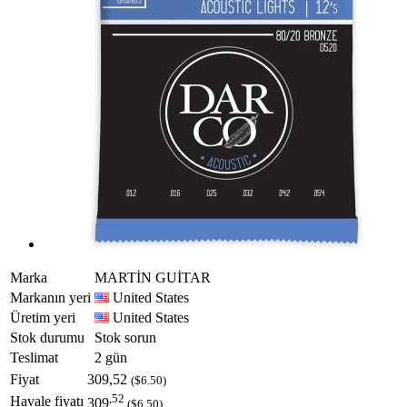
Marka
MARTİN GUİTAR
Markanın yeri
United States
Üretim yeri
United States
Stok durumu
Stok sorun
Teslimat
2 gün
Fiyat
309,52
($6.50)
,52
Havale fiyatı
309
($6.50)