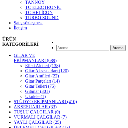
TANNOY
TC ELECTRONİC
TC HELİCON
TURBO SOUND
Satış sözleşmesi
İletişim
ÜRÜN
KATEGORİLERİ
Arama
GİTAR VE
EKİPMANLARI
(689)
Efekt Aletleri
(138)
Gitar Aksesuarları
(120)
Gitar Amfileri
(22)
Gitar Parçaları
(14)
Gitar Telleri
(75)
Gitarlar
(301)
Ukulele
(1)
STÜDYO EKİPMANLARI
(410)
AKSESUARLAR
(33)
TUŞLU ÇALGILAR
(0)
VURMALI ÇALGILAR
(7)
YAYLI ÇALGILAR
(25)
ÜFLEMELİ ÇALGILAR
(17)