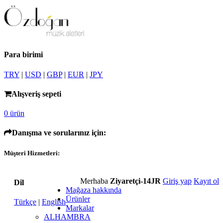
Para birimi
TRY
|
USD
|
GBP
|
EUR
|
JPY
Alışveriş sepeti
0 ürün
Danışma ve sorularınız için:
Müşteri Hizmetleri:
Merhaba
Ziyaretçi-14JR
Giriş yap
Kayıt ol
Dil
Mağaza hakkında
Ürünler
Türkçe
|
English
Markalar
ALHAMBRA