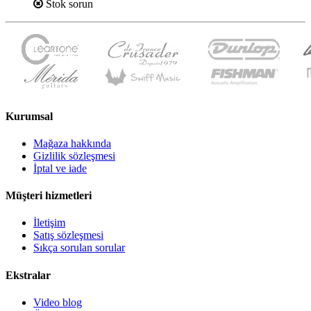
Stok sorun
Kurumsal
Mağaza hakkında
Gizlilik sözleşmesi
İptal ve iade
Müşteri hizmetleri
İletişim
Satış sözleşmesi
Sıkça sorulan sorular
Ekstralar
Video blog