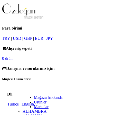
Para birimi
TRY
|
USD
|
GBP
|
EUR
|
JPY
Alışveriş sepeti
0 ürün
Danışma ve sorularınız için:
Müşteri Hizmetleri:
Dil
Mağaza hakkında
Ürünler
Türkçe
|
English
Markalar
ALHAMBRA