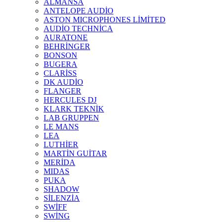
ALMANSA
ANTELOPE AUDİO
ASTON MICROPHONES LİMİTED
AUDİO TECHNİCA
AURATONE
BEHRİNGER
BONSON
BUGERA
CLARİSS
DK AUDİO
FLANGER
HERCULES DJ
KLARK TEKNİK
LAB GRUPPEN
LE MANS
LEA
LUTHİER
MARTİN GUİTAR
MERİDA
MIDAS
PUKA
SHADOW
SİLENZİA
SWİFF
SWİNG