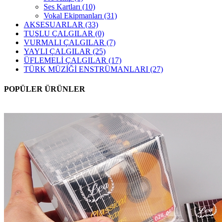
Ses Kartları
(10)
Vokal Ekipmanları
(31)
AKSESUARLAR
(33)
TUŞLU ÇALGILAR
(0)
VURMALI ÇALGILAR
(7)
YAYLI ÇALGILAR
(25)
ÜFLEMELİ ÇALGILAR
(17)
TÜRK MÜZİĞİ ENSTRÜMANLARI
(27)
POPÜLER ÜRÜNLER