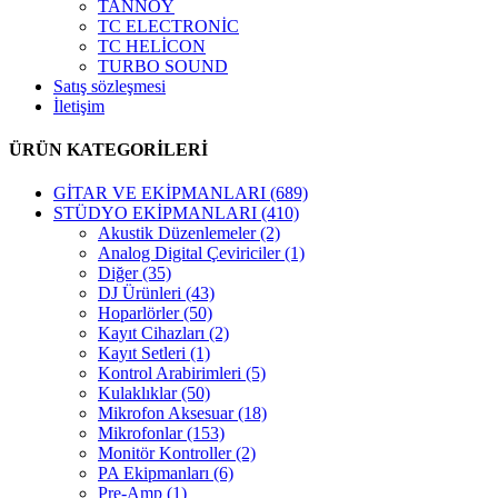
TANNOY
TC ELECTRONİC
TC HELİCON
TURBO SOUND
Satış sözleşmesi
İletişim
ÜRÜN KATEGORİLERİ
GİTAR VE EKİPMANLARI
(689)
STÜDYO EKİPMANLARI
(410)
Akustik Düzenlemeler
(2)
Analog Digital Çeviriciler
(1)
Diğer
(35)
DJ Ürünleri
(43)
Hoparlörler
(50)
Kayıt Cihazları
(2)
Kayıt Setleri
(1)
Kontrol Arabirimleri
(5)
Kulaklıklar
(50)
Mikrofon Aksesuar
(18)
Mikrofonlar
(153)
Monitör Kontroller
(2)
PA Ekipmanları
(6)
Pre-Amp
(1)