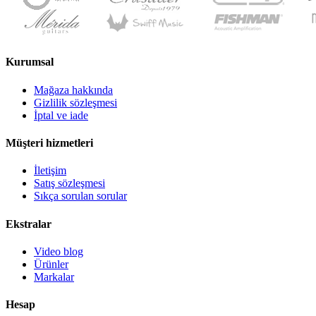
Kurumsal
Mağaza hakkında
Gizlilik sözleşmesi
İptal ve iade
Müşteri hizmetleri
İletişim
Satış sözleşmesi
Sıkça sorulan sorular
Ekstralar
Video blog
Ürünler
Markalar
Hesap