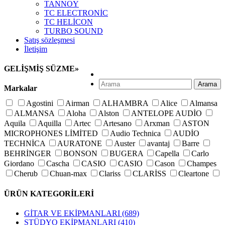
TANNOY
TC ELECTRONİC
TC HELİCON
TURBO SOUND
Satış sözleşmesi
İletişim
GELİŞMİŞ SÜZME
»
Arama
Markalar
Agostini
Airman
ALHAMBRA
Alice
Almansa
ALMANSA
Aloha
Alston
ANTELOPE AUDİO
Aquila
Aquilla
Artec
Artesano
Arxman
ASTON
MICROPHONES LİMİTED
Audio Technica
AUDİO
TECHNİCA
AURATONE
Auster
avantaj
Barre
BEHRİNGER
BONSON
BUGERA
Capella
Carlo
Giordano
Cascha
CASIO
CASIO
Cason
Champes
Cherub
Chuan-max
Clariss
CLARİSS
Cleartone
Crusader
Cuenca
D'addario
D'orazio
D'orazio
ÜRÜN KATEGORİLERİ
D\'addario
D\'orazio
D\'orazio
D\'orazio
D\'orazio
Delfin
Der Jung
Derjung
DiMarzio
DK AUDİO
GİTAR VE EKİPMANLARI
(689)
Dorazio
Dotch
Dr. Drum
Dunlop
Elixir
Everly
STÜDYO EKİPMANLARI
(410)
Faith
Fishman
FLANGER
Fom
Francisco bros