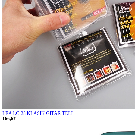
LEA LC-28 KLASİK GİTAR TELİ
166,67