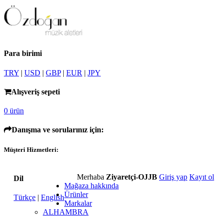
Para birimi
TRY
|
USD
|
GBP
|
EUR
|
JPY
Alışveriş sepeti
0 ürün
Danışma ve sorularınız için:
Müşteri Hizmetleri:
Merhaba
Ziyaretçi-OJJB
Giriş yap
Kayıt ol
Dil
Mağaza hakkında
Ürünler
Türkçe
|
English
Markalar
ALHAMBRA