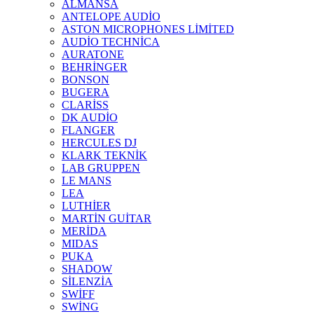
ALMANSA
ANTELOPE AUDİO
ASTON MICROPHONES LİMİTED
AUDİO TECHNİCA
AURATONE
BEHRİNGER
BONSON
BUGERA
CLARİSS
DK AUDİO
FLANGER
HERCULES DJ
KLARK TEKNİK
LAB GRUPPEN
LE MANS
LEA
LUTHİER
MARTİN GUİTAR
MERİDA
MIDAS
PUKA
SHADOW
SİLENZİA
SWİFF
SWİNG