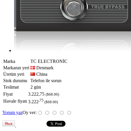
Marka
TC ELECTRONİC
Markanın yeri
Denmark
Üretim yeri
China
Stok durumu
Telefon ile sorun
Teslimat
2 gün
Fiyat
3.222,75
($68.00)
,75
Havale fiyatı
3.222
($68.00)
Yorum yaz
Oy ver: