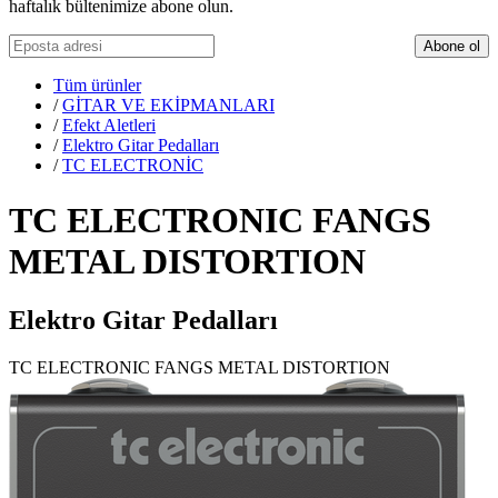
haftalık bültenimize abone olun.
Abone ol
Tüm ürünler
/
GİTAR VE EKİPMANLARI
/
Efekt Aletleri
/
Elektro Gitar Pedalları
/
TC ELECTRONİC
TC ELECTRONIC FANGS
METAL DISTORTION
Elektro Gitar Pedalları
TC ELECTRONIC FANGS METAL DISTORTION