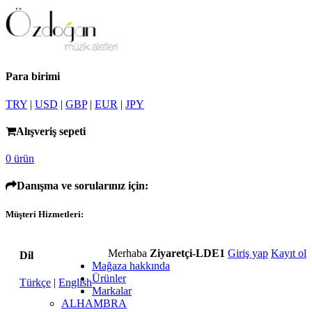
Para birimi
TRY
|
USD
|
GBP
|
EUR
|
JPY
Alışveriş sepeti
0 ürün
Danışma ve sorularınız için:
Müşteri Hizmetleri:
Merhaba
Ziyaretçi-LDE1
Giriş yap
Kayıt ol
Dil
Mağaza hakkında
Ürünler
Türkçe
|
English
Markalar
ALHAMBRA