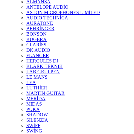
ALMANSA
ANTELOPE AUDİO
ASTON MICROPHONES LİMİTED
AUDİO TECHNİCA
AURATONE
BEHRİNGER
BONSON
BUGERA
CLARİSS
DK AUDİO
FLANGER
HERCULES DJ
KLARK TEKNİK
LAB GRUPPEN
LE MANS
LEA
LUTHİER
MARTİN GUİTAR
MERİDA
MIDAS
PUKA
SHADOW
SİLENZİA
SWİFF
SWİNG