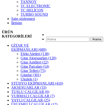
TANNOY
TC ELECTRONİC
TC HELİCON
TURBO SOUND
Satış sözleşmesi
İletişim
ÜRÜN
KATEGORİLERİ
Arama
GİTAR VE
EKİPMANLARI
(689)
Efekt Aletleri
(138)
Gitar Aksesuarları
(120)
Gitar Amfileri
(22)
Gitar Parçaları
(14)
Gitar Telleri
(75)
Gitarlar
(301)
Ukulele
(1)
STÜDYO EKİPMANLARI
(410)
AKSESUARLAR
(33)
TUŞLU ÇALGILAR
(0)
VURMALI ÇALGILAR
(7)
YAYLI ÇALGILAR
(25)
ÜFLEMELİ ÇALGILAR
(17)