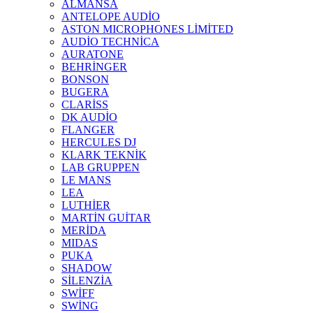
ALMANSA
ANTELOPE AUDİO
ASTON MICROPHONES LİMİTED
AUDİO TECHNİCA
AURATONE
BEHRİNGER
BONSON
BUGERA
CLARİSS
DK AUDİO
FLANGER
HERCULES DJ
KLARK TEKNİK
LAB GRUPPEN
LE MANS
LEA
LUTHİER
MARTİN GUİTAR
MERİDA
MIDAS
PUKA
SHADOW
SİLENZİA
SWİFF
SWİNG