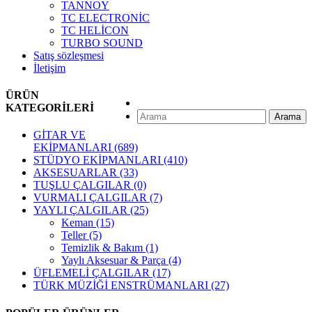
TANNOY
TC ELECTRONİC
TC HELİCON
TURBO SOUND
Satış sözleşmesi
İletişim
ÜRÜN
KATEGORİLERİ
Arama
GİTAR VE
EKİPMANLARI
(689)
STÜDYO EKİPMANLARI
(410)
AKSESUARLAR
(33)
TUŞLU ÇALGILAR
(0)
VURMALI ÇALGILAR
(7)
YAYLI ÇALGILAR
(25)
Keman
(15)
Teller
(5)
Temizlik & Bakım
(1)
Yaylı Aksesuar & Parça
(4)
ÜFLEMELİ ÇALGILAR
(17)
TÜRK MÜZİĞİ ENSTRÜMANLARI
(27)