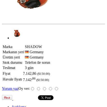
Marka
SHADOW
Markanın yeri
Germany
Üretim yeri
Germany
Stok durumu
Telefon ile sorun
Teslimat
3 gün
Fiyat
7.142,86
($150.00)
,86
Havale fiyatı
7.142
($150.00)
Yorum yaz
Oy ver:
Açıklama