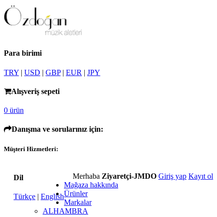
Para birimi
TRY
|
USD
|
GBP
|
EUR
|
JPY
Alışveriş sepeti
0 ürün
Danışma ve sorularınız için:
Müşteri Hizmetleri:
Merhaba
Ziyaretçi-JMDO
Giriş yap
Kayıt ol
Dil
Mağaza hakkında
Ürünler
Türkçe
|
English
Markalar
ALHAMBRA