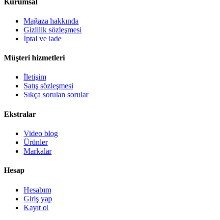
Kurumsal
Mağaza hakkında
Gizlilik sözleşmesi
İptal ve iade
Müşteri hizmetleri
İletişim
Satış sözleşmesi
Sıkça sorulan sorular
Ekstralar
Video blog
Ürünler
Markalar
Hesap
Hesabım
Giriş yap
Kayıt ol