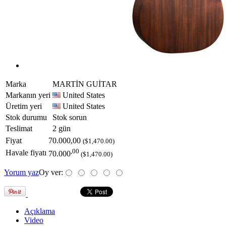
Marka
MARTİN GUİTAR
Markanın yeri
United States
Üretim yeri
United States
Stok durumu
Stok sorun
Teslimat
2 gün
Fiyat
70.000,00
($1,470.00)
,00
Havale fiyatı
70.000
($1,470.00)
Yorum yaz
Oy ver:
Açıklama
Video