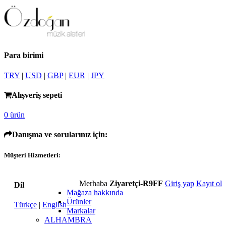
Para birimi
TRY
|
USD
|
GBP
|
EUR
|
JPY
Alışveriş sepeti
0 ürün
Danışma ve sorularınız için:
Müşteri Hizmetleri:
Merhaba
Ziyaretçi-R9FF
Giriş yap
Kayıt ol
Dil
Mağaza hakkında
Ürünler
Türkçe
|
English
Markalar
ALHAMBRA