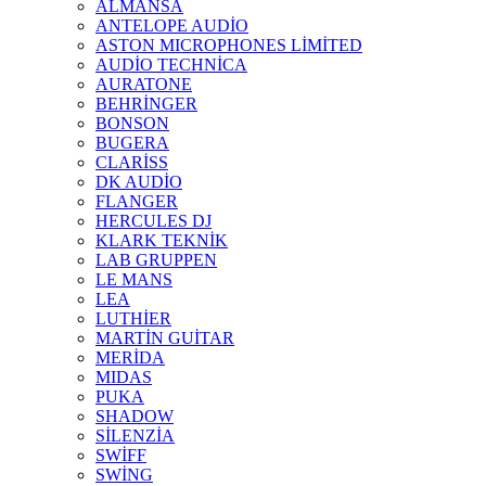
ALMANSA
ANTELOPE AUDİO
ASTON MICROPHONES LİMİTED
AUDİO TECHNİCA
AURATONE
BEHRİNGER
BONSON
BUGERA
CLARİSS
DK AUDİO
FLANGER
HERCULES DJ
KLARK TEKNİK
LAB GRUPPEN
LE MANS
LEA
LUTHİER
MARTİN GUİTAR
MERİDA
MIDAS
PUKA
SHADOW
SİLENZİA
SWİFF
SWİNG