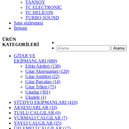
TANNOY
TC ELECTRONİC
TC HELİCON
TURBO SOUND
Satış sözleşmesi
İletişim
ÜRÜN
KATEGORİLERİ
Arama
GİTAR VE
EKİPMANLARI
(689)
Efekt Aletleri
(138)
Gitar Aksesuarları
(120)
Gitar Amfileri
(22)
Gitar Parçaları
(14)
Gitar Telleri
(75)
Gitarlar
(301)
Ukulele
(1)
STÜDYO EKİPMANLARI
(410)
AKSESUARLAR
(33)
TUŞLU ÇALGILAR
(0)
VURMALI ÇALGILAR
(7)
YAYLI ÇALGILAR
(25)
ÜFLEMELİ ÇALGILAR
(17)