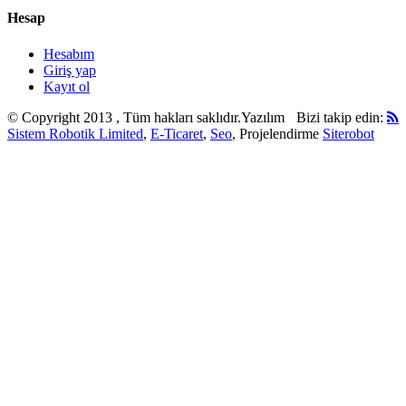
Hesap
Hesabım
Giriş yap
Kayıt ol
© Copyright 2013 , Tüm hakları saklıdır.
Yazılım
Bizi takip edin:
Sistem Robotik Limited
,
E-Ticaret
,
Seo
, Projelendirme
Siterobot