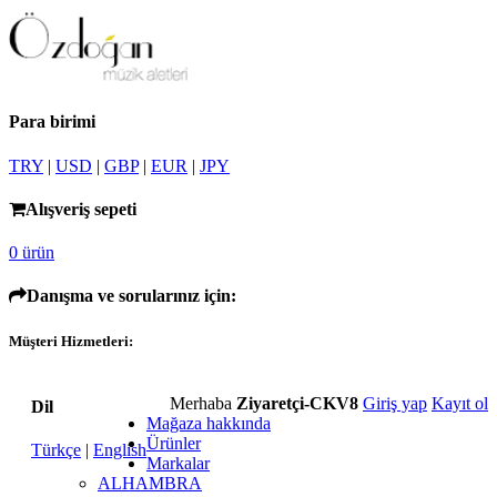
Para birimi
TRY
|
USD
|
GBP
|
EUR
|
JPY
Alışveriş sepeti
0 ürün
Danışma ve sorularınız için:
Müşteri Hizmetleri:
Merhaba
Ziyaretçi-CKV8
Giriş yap
Kayıt ol
Dil
Mağaza hakkında
Ürünler
Türkçe
|
English
Markalar
ALHAMBRA