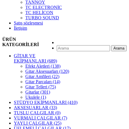
TANNOY
TC ELECTRONİC
TC HELİCON
TURBO SOUND
Satış sözleşmesi
İletişim
ÜRÜN
KATEGORİLERİ
Arama
GİTAR VE
EKİPMANLARI
(689)
Efekt Aletleri
(138)
Gitar Aksesuarları
(120)
Gitar Amfileri
(22)
Gitar Parçaları
(14)
Gitar Telleri
(75)
Gitarlar
(301)
Ukulele
(1)
STÜDYO EKİPMANLARI
(410)
AKSESUARLAR
(33)
TUŞLU ÇALGILAR
(0)
VURMALI ÇALGILAR
(7)
YAYLI ÇALGILAR
(25)
ÜFLEMELİ ÇALGILAR
(17)