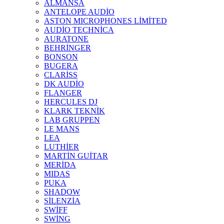
ALMANSA
ANTELOPE AUDİO
ASTON MICROPHONES LİMİTED
AUDİO TECHNİCA
AURATONE
BEHRİNGER
BONSON
BUGERA
CLARİSS
DK AUDİO
FLANGER
HERCULES DJ
KLARK TEKNİK
LAB GRUPPEN
LE MANS
LEA
LUTHİER
MARTİN GUİTAR
MERİDA
MIDAS
PUKA
SHADOW
SİLENZİA
SWİFF
SWİNG