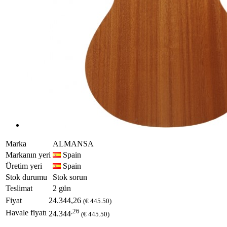
Marka
ALMANSA
Markanın yeri
Spain
Üretim yeri
Spain
Stok durumu
Stok sorun
Teslimat
2 gün
Fiyat
24.344,26
(€ 445.50)
,26
Havale fiyatı
24.344
(€ 445.50)