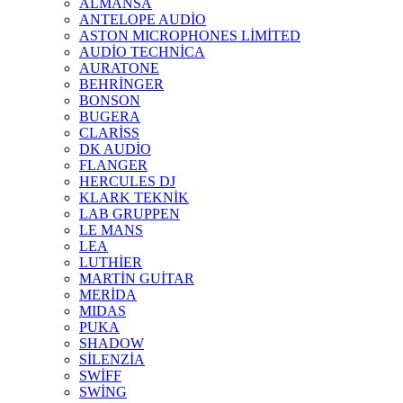
ALMANSA
ANTELOPE AUDİO
ASTON MICROPHONES LİMİTED
AUDİO TECHNİCA
AURATONE
BEHRİNGER
BONSON
BUGERA
CLARİSS
DK AUDİO
FLANGER
HERCULES DJ
KLARK TEKNİK
LAB GRUPPEN
LE MANS
LEA
LUTHİER
MARTİN GUİTAR
MERİDA
MIDAS
PUKA
SHADOW
SİLENZİA
SWİFF
SWİNG