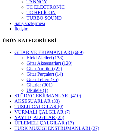
TANNOY
TC ELECTRONİC
TC HELİCON
TURBO SOUND
Satış sözleşmesi
İletişim
ÜRÜN KATEGORİLERİ
GİTAR VE EKİPMANLARI
(689)
Efekt Aletleri
(138)
Gitar Aksesuarları
(120)
Gitar Amfileri
(22)
Gitar Parçaları
(14)
Gitar Telleri
(75)
Gitarlar
(301)
Ukulele
(1)
STÜDYO EKİPMANLARI
(410)
AKSESUARLAR
(33)
TUŞLU ÇALGILAR
(0)
VURMALI ÇALGILAR
(7)
YAYLI ÇALGILAR
(25)
ÜFLEMELİ ÇALGILAR
(17)
TÜRK MÜZİĞİ ENSTRÜMANLARI
(27)