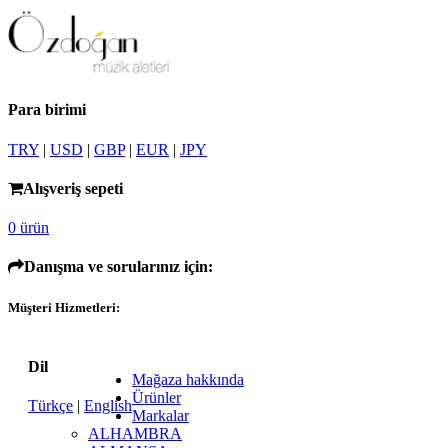
Para birimi
TRY
|
USD
|
GBP
|
EUR
|
JPY
Alışveriş sepeti
0 ürün
Danışma ve sorularınız için:
Müşteri Hizmetleri:
Dil
Mağaza hakkında
Ürünler
Türkçe
|
English
Markalar
ALHAMBRA