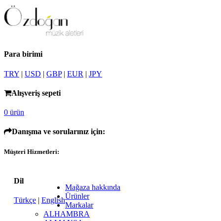
Para birimi
TRY
|
USD
|
GBP
|
EUR
|
JPY
Alışveriş sepeti
0 ürün
Danışma ve sorularınız için:
Müşteri Hizmetleri:
Dil
Mağaza hakkında
Ürünler
Türkçe
|
English
Markalar
ALHAMBRA