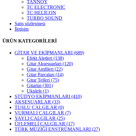
TANNOY
TC ELECTRONİC
TC HELİCON
TURBO SOUND
Satış sözleşmesi
İletişim
ÜRÜN KATEGORİLERİ
GİTAR VE EKİPMANLARI
(689)
Efekt Aletleri
(138)
Gitar Aksesuarları
(120)
Gitar Amfileri
(22)
Gitar Parçaları
(14)
Gitar Telleri
(75)
Gitarlar
(301)
Ukulele
(1)
STÜDYO EKİPMANLARI
(410)
AKSESUARLAR
(33)
TUŞLU ÇALGILAR
(0)
VURMALI ÇALGILAR
(7)
YAYLI ÇALGILAR
(25)
ÜFLEMELİ ÇALGILAR
(17)
TÜRK MÜZİĞİ ENSTRÜMANLARI
(27)