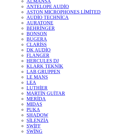
ALMANSA
ANTELOPE AUDİO
ASTON MICROPHONES LİMİTED
AUDİO TECHNİCA
AURATONE
BEHRİNGER
BONSON
BUGERA
CLARİSS
DK AUDİO
FLANGER
HERCULES DJ
KLARK TEKNİK
LAB GRUPPEN
LE MANS
LEA
LUTHİER
MARTİN GUİTAR
MERİDA
MIDAS
PUKA
SHADOW
SİLENZİA
SWİFF
SWİNG